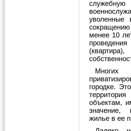
служебн
военнослуж
уволенные 
сокращению
менее 10 ле
проведения
(квартир
собственнос
Многих 
приватизиро
городке. Эт
территория
объектам, и
значение, 
жилье в ее 
Далеко н