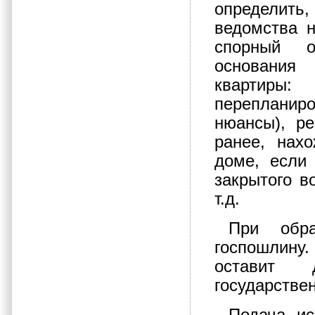
определит
ведомства н
спорный о
основания
квартиры:
перепланир
нюансы), р
ранее, нах
доме, если
закрытого в
т.д.
При обра
госпошлин
оставит 
государстве