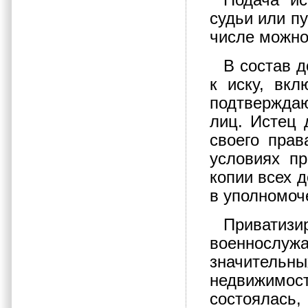
Подача ис
судьи или п
числе можно
В состав 
к иску, вкл
подтвержда
лиц. Истец 
своего пра
условиях пр
копии всех 
в уполномоч
Приватиз
военнослуж
значительн
недвижимос
состоялась