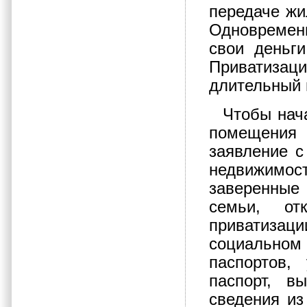
передаче жи
Одновремен
свои деньги
Приватизац
длительный 
Чтобы нач
помещения
заявление 
недвижимост
заверенны
семьи, от
приватиза
социальном
паспортов,
паспорт, в
сведения из