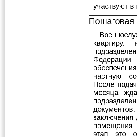
участвуют в
Пошаговая 
Военносл
квартиру,
подразделе
Федераци
обеспечения
частную со
После подач
месяца жда
подраздел
документов
заключения 
помещения 
этап это о