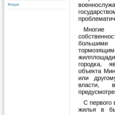
военнослуж
Форум
государс
проблемати
Многие 
собственно
большими
тормозящи
жилплощад
городка, я
объекта Мин
или другом
власти, 
предусмотре
С первого 
жилья в б