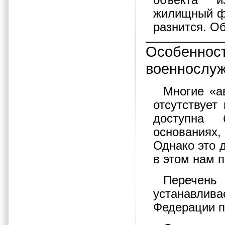
объекта и
жилищный фо
разнится. О
Особенн
военнослу
Многие «а
отсутствует
доступна 
основаниях
Однако это д
в этом нам 
Перече
устанавли
Федерации п