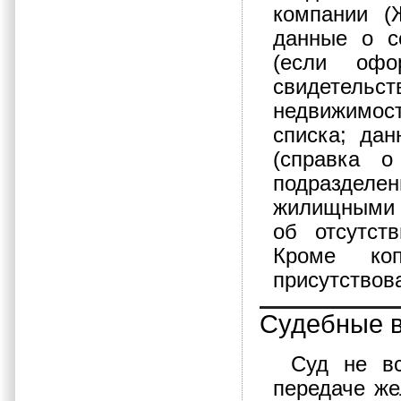
компании (
данные о с
(если офо
свидетель
недвижимост
списка; да
(справка о
подразделе
жилищными в
об отсутст
Кроме ко
присутствов
Судебные 
Суд не вс
передаче ж