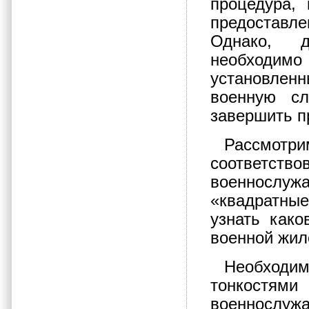
процедура, 
предоставл
Однако, д
необходи
установле
военную сл
завершить п
Рассмот
соответс
военнослужа
«квадратны
узнать как
военной жил
Необход
тонкостя
военнослу