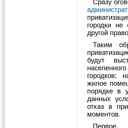
Сразу огов
администра
приватизац
городки не
другой прав
Таким об
приватизац
будут выс
населенног
городков; 
жилое помещ
порядке в 
данных усл
отказ в пр
моментов.
Первое,