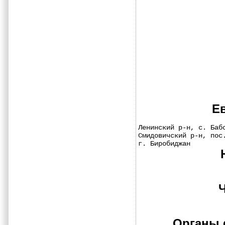
Е
Ленинский р-н, с. Баб
Смидовичский р-н, пос
г. Биробиджан        
Органы 