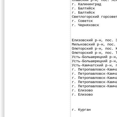
Славский р-н, пос. Яс
г. Калининград       
г. Балтийск          
г. Балтийск          
Светлогорский горсове
г. Советск           
г. Черняховск        
Елизовский р-н, пос. 
Мильковский р-н, пос.
Олюторский р-н, пос. 
Олюторский р-н, пос. 
Усть-Большерецкий р-н
Усть-Большерецкий р-н
Усть-Камчатский р-н, 
г. Петропавловск-Камч
г. Петропавловск-Камч
г. Петропавловск-Камч
г. Петропавловск-Камч
г. Петропавловск-Камч
г. Елизово           
г. Елизово           
г. Курган            