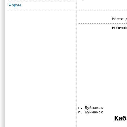
Форум
---------------------
                     
               Место 
---------------------
ВООРУЖ
г. Буйнакск          
г. Буйнакск          
Каб