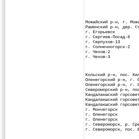
Можайский р-н, г. Мож
Раменский р-н, дер. С
г. Егорьевск         
г. Сергиев-Посад-6   
г. Серпухов-13       
г. Солнечногорск-2   
г. Чехов-2           
г. Чехов-3           
Кольский р-н, пос. Ки
Оленегорский р-н, г. 
Оленегорский р-н, г. 
Североморский р-н, по
Кандалакшский горсове
Кандалакшский горсове
Кандалакшский горсове
г. Мончегорск        
г. Оленегорск        
г. Оленегорск        
г. Североморск, р. Ср
г. Североморск, пос. 