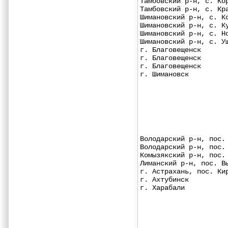
Тамбовский р-н, с. Ко
Тамбовский р-н, с. Кр
Шимановский р-н, с. К
Шимановский р-н, с. К
Шимановский р-н, с. Н
Шимановский р-н, с. У
г. Благовещенск      
г. Благовещенск      
г. Благовещенск      
г. Шимановск         
Володарский р-н, пос.
Володарский р-н, пос.
Комызякский р-н, пос.
Лиманский р-н, пос. В
г. Астрахань, пос. Ки
г. Ахтубинск         
г. Харабали          