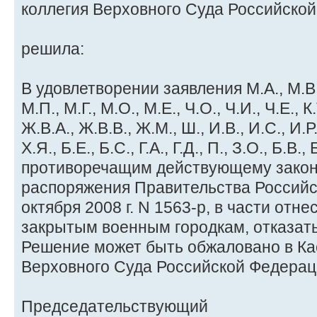
коллегия Верховного Суда Российско
решила:
В удовлетворении заявления М.А., М.В., З
М.П., М.Г., М.О., М.Е., Ч.О., Ч.И., Ч.Е., К.
Ж.В.А., Ж.В.В., Ж.М., Ш., И.В., И.С., И.Р.,
Х.Я., Б.Е., Б.С., Г.А., Г.Д., П., З.О., Б.В.
противоречащим действующему закон
распоряжения Правительства Российс
октября 2008 г. N 1563-р, в части отне
закрытым военным городкам, отказать
Решение может быть обжаловано в К
Верховного Суда Российской Федераци
Председательствующий