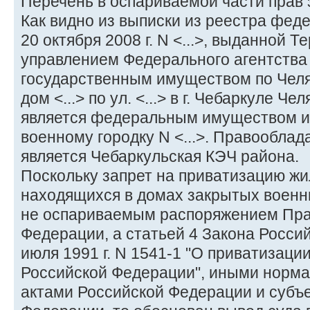
Перечень в оспариваемой части прав 
Как видно из выписки из реестра фед
20 октября 2008 г. N <...>, выданной
управлением Федерального агентства
государственным имуществом по Челя
дом <...> по ул. <...> в г. Чебаркуле Ч
является федеральным имуществом и 
военному городку N <...>. Правообла
является Чебаркульская КЭЧ района.
Поскольку запрет на приватизацию ж
находящихся в домах закрытых военн
не оспариваемым распоряжением Пра
Федерации, а статьей 4 Закона Росси
июля 1991 г. N 1541-1 "О приватизац
Российской Федерации", иными норм
актами Российской Федерации и субъ