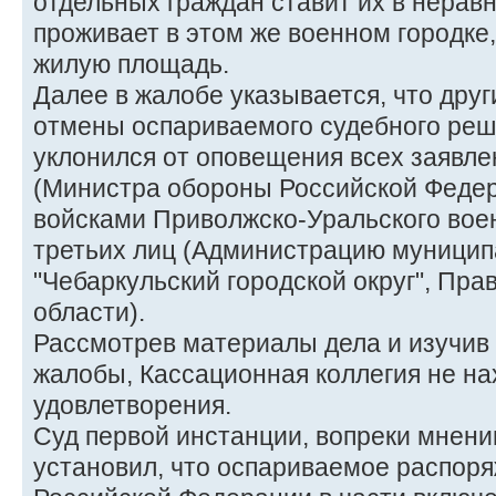
отдельных граждан ставит их в неравн
проживает в этом же военном городке
жилую площадь.
Далее в жалобе указывается, что дру
отмены оспариваемого судебного реше
уклонился от оповещения всех заявле
(Министра обороны Российской Феде
войсками Приволжско-Уральского военн
третьих лиц (Администрацию муницип
"Чебаркульский городской округ", Пр
области).
Рассмотрев материалы дела и изучив
жалобы, Кассационная коллегия не на
удовлетворения.
Суд первой инстанции, вопреки мнени
установил, что оспариваемое распор