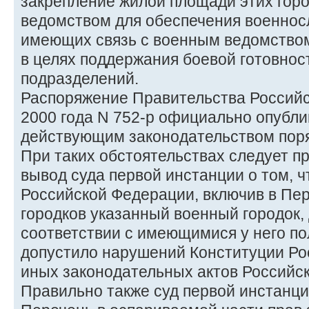
закрепление жилой площади этих гор
ведомством для обеспечения военнос
имеющих связь с военным ведомство
в целях поддержания боевой готовнос
подразделений.
Распоряжение Правительства Российс
2000 года N 752-р официально опубли
действующим законодательством поря
При таких обстоятельствах следует п
вывод суда первой инстанции о том, 
Российской Федерации, включив в Пе
городков указанный военный городок,
соответствии с имеющимися у него п
допустило нарушений Конституции Ро
иных законодательных актов Российс
Правильно также суд первой инстанци