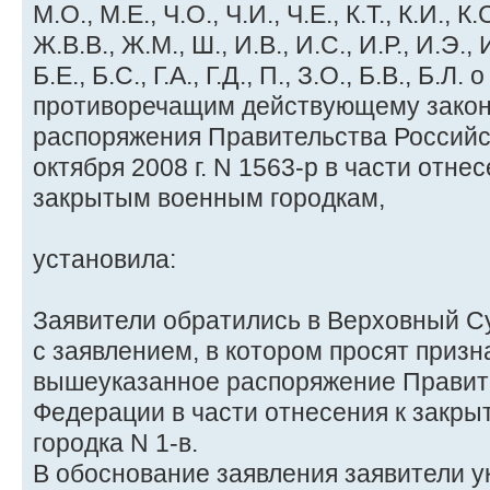
М.О., М.Е., Ч.О., Ч.И., Ч.Е., К.Т., К.И., К
Ж.В.В., Ж.М., Ш., И.В., И.С., И.Р., И.Э., И
Б.Е., Б.С., Г.А., Г.Д., П., З.О., Б.В., Б.Л
противоречащим действующему закон
распоряжения Правительства Российс
октября 2008 г. N 1563-р в части отнес
закрытым военным городкам,
установила:
Заявители обратились в Верховный С
с заявлением, в котором просят приз
вышеуказанное распоряжение Правит
Федерации в части отнесения к закр
городка N 1-в.
В обоснование заявления заявители у