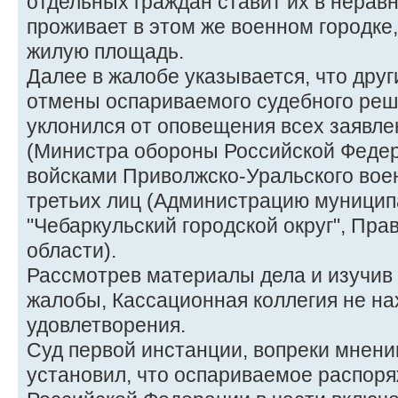
отдельных граждан ставит их в неравн
проживает в этом же военном городке
жилую площадь.
Далее в жалобе указывается, что дру
отмены оспариваемого судебного реше
уклонился от оповещения всех заявле
(Министра обороны Российской Феде
войсками Приволжско-Уральского военн
третьих лиц (Администрацию муницип
"Чебаркульский городской округ", Пр
области).
Рассмотрев материалы дела и изучив
жалобы, Кассационная коллегия не на
удовлетворения.
Суд первой инстанции, вопреки мнени
установил, что оспариваемое распор