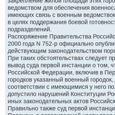
закрепление жилой площади этих гор
ведомством для обеспечения военнос
имеющих связь с военным ведомство
в целях поддержания боевой готовнос
подразделений.
Распоряжение Правительства Российс
2000 года N 752-р официально опубли
действующим законодательством поря
При таких обстоятельствах следует п
вывод суда первой инстанции о том, 
Российской Федерации, включив в Пе
городков указанный военный городок,
соответствии с имеющимися у него п
допустило нарушений Конституции Ро
иных законодательных актов Российс
Правильно также суд первой инстанци