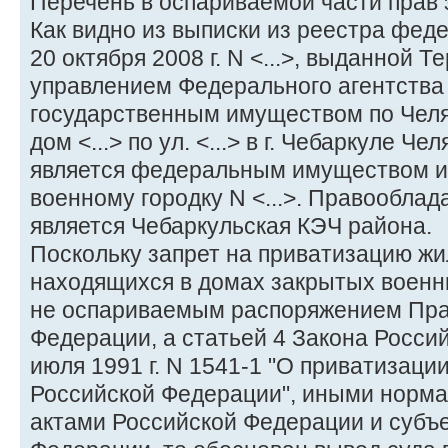
Перечень в оспариваемой части прав 
Как видно из выписки из реестра фед
20 октября 2008 г. N <...>, выданной
управлением Федерального агентства
государственным имуществом по Челя
дом <...> по ул. <...> в г. Чебаркуле Ч
является федеральным имуществом и 
военному городку N <...>. Правообла
является Чебаркульская КЭЧ района.
Поскольку запрет на приватизацию ж
находящихся в домах закрытых военн
не оспариваемым распоряжением Пра
Федерации, а статьей 4 Закона Росси
июля 1991 г. N 1541-1 "О приватизац
Российской Федерации", иными норм
актами Российской Федерации и субъ