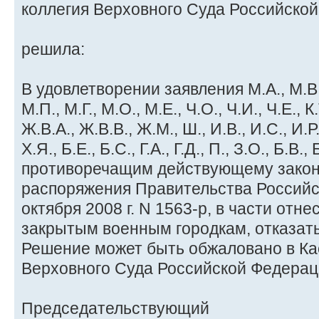
коллегия Верховного Суда Российско
решила:
В удовлетворении заявления М.А., М.В., З
М.П., М.Г., М.О., М.Е., Ч.О., Ч.И., Ч.Е., К.
Ж.В.А., Ж.В.В., Ж.М., Ш., И.В., И.С., И.Р.,
Х.Я., Б.Е., Б.С., Г.А., Г.Д., П., З.О., Б.В.
противоречащим действующему закон
распоряжения Правительства Российс
октября 2008 г. N 1563-р, в части отне
закрытым военным городкам, отказать
Решение может быть обжаловано в К
Верховного Суда Российской Федераци
Председательствующий