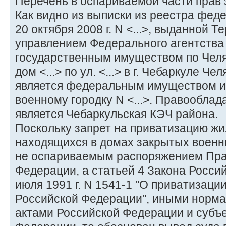
Перечень в оспариваемой части прав 
Как видно из выписки из реестра фед
20 октября 2008 г. N <...>, выданной
управлением Федерального агентства
государственным имуществом по Челя
дом <...> по ул. <...> в г. Чебаркуле Ч
является федеральным имуществом и 
военному городку N <...>. Правообла
является Чебаркульская КЭЧ района.
Поскольку запрет на приватизацию ж
находящихся в домах закрытых военн
не оспариваемым распоряжением Пра
Федерации, а статьей 4 Закона Росси
июля 1991 г. N 1541-1 "О приватизац
Российской Федерации", иными норм
актами Российской Федерации и субъ