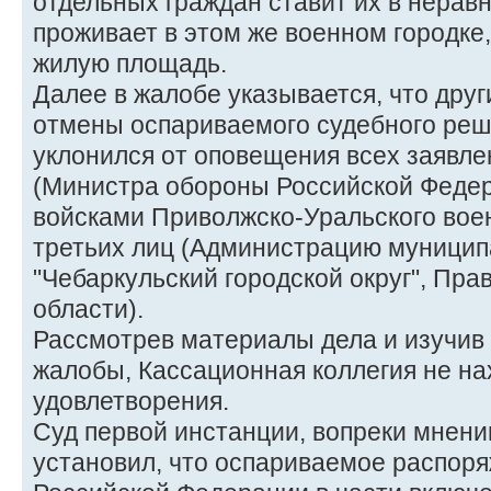
отдельных граждан ставит их в неравн
проживает в этом же военном городке
жилую площадь.
Далее в жалобе указывается, что дру
отмены оспариваемого судебного реше
уклонился от оповещения всех заявле
(Министра обороны Российской Феде
войсками Приволжско-Уральского военн
третьих лиц (Администрацию муницип
"Чебаркульский городской округ", Пр
области).
Рассмотрев материалы дела и изучив
жалобы, Кассационная коллегия не на
удовлетворения.
Суд первой инстанции, вопреки мнени
установил, что оспариваемое распор