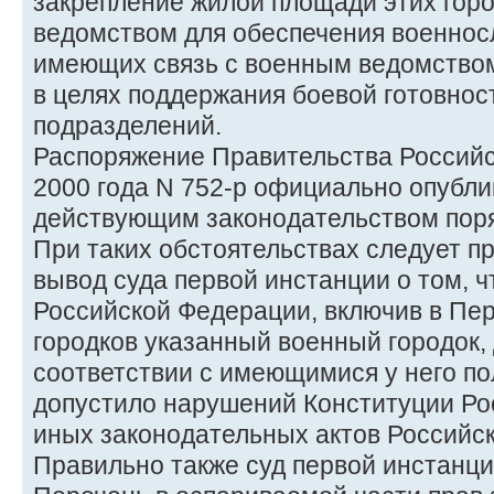
закрепление жилой площади этих гор
ведомством для обеспечения военнос
имеющих связь с военным ведомство
в целях поддержания боевой готовнос
подразделений.
Распоряжение Правительства Российс
2000 года N 752-р официально опубли
действующим законодательством поря
При таких обстоятельствах следует п
вывод суда первой инстанции о том, 
Российской Федерации, включив в Пе
городков указанный военный городок,
соответствии с имеющимися у него п
допустило нарушений Конституции Ро
иных законодательных актов Российс
Правильно также суд первой инстанци