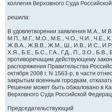
коллегия Верховного Суда Российско
решила:
В удовлетворении заявления М.А., М.В., З
М.П., М.Г., М.О., М.Е., Ч.О., Ч.И., Ч.Е., К.
Ж.В.А., Ж.В.В., Ж.М., Ш., И.В., И.С., И.Р.,
Х.Я., Б.Е., Б.С., Г.А., Г.Д., П., З.О., Б.В.
противоречащим действующему закон
распоряжения Правительства Российс
октября 2008 г. N 1563-р, в части отне
закрытым военным городкам, отказать
Решение может быть обжаловано в К
Верховного Суда Российской Федераци
Председательствующий