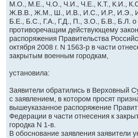
М.О., М.Е., Ч.О., Ч.И., Ч.Е., К.Т., К.И., К
Ж.В.В., Ж.М., Ш., И.В., И.С., И.Р., И.Э., И
Б.Е., Б.С., Г.А., Г.Д., П., З.О., Б.В., Б.Л
противоречащим действующему закон
распоряжения Правительства Российс
октября 2008 г. N 1563-р в части отнес
закрытым военным городкам,
установила:
Заявители обратились в Верховный С
с заявлением, в котором просят приз
вышеуказанное распоряжение Правит
Федерации в части отнесения к закр
городка N 1-в.
В обоснование заявления заявители у