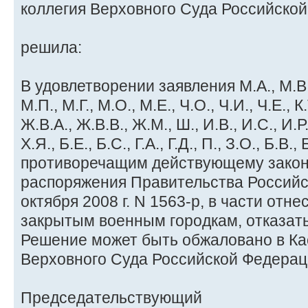
коллегия Верховного Суда Российско
решила:
В удовлетворении заявления М.А., М.В., З
М.П., М.Г., М.О., М.Е., Ч.О., Ч.И., Ч.Е., К.
Ж.В.А., Ж.В.В., Ж.М., Ш., И.В., И.С., И.Р.,
Х.Я., Б.Е., Б.С., Г.А., Г.Д., П., З.О., Б.В.
противоречащим действующему закон
распоряжения Правительства Российс
октября 2008 г. N 1563-р, в части отне
закрытым военным городкам, отказать
Решение может быть обжаловано в К
Верховного Суда Российской Федераци
Председательствующий