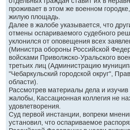
отдельных граждан ставит их в неравн
проживает в этом же военном городке
жилую площадь.
Далее в жалобе указывается, что дру
отмены оспариваемого судебного реше
уклонился от оповещения всех заявле
(Министра обороны Российской Феде
войсками Приволжско-Уральского военн
третьих лиц (Администрацию муницип
"Чебаркульский городской округ", Пр
области).
Рассмотрев материалы дела и изучив
жалобы, Кассационная коллегия не на
удовлетворения.
Суд первой инстанции, вопреки мнени
установил, что оспариваемое распор