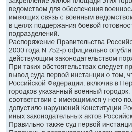
закрепление жилой площади этих гор
ведомством для обеспечения военнос
имеющих связь с военным ведомство
в целях поддержания боевой готовнос
подразделений.
Распоряжение Правительства Российс
2000 года N 752-р официально опубли
действующим законодательством поря
При таких обстоятельствах следует п
вывод суда первой инстанции о том, 
Российской Федерации, включив в Пе
городков указанный военный городок,
соответствии с имеющимися у него п
допустило нарушений Конституции Ро
иных законодательных актов Российс
Правильно также суд первой инстанци