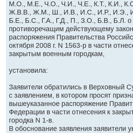
М.О., М.Е., Ч.О., Ч.И., Ч.Е., К.Т., К.И., К
Ж.В.В., Ж.М., Ш., И.В., И.С., И.Р., И.Э., И
Б.Е., Б.С., Г.А., Г.Д., П., З.О., Б.В., Б.Л
противоречащим действующему закон
распоряжения Правительства Российс
октября 2008 г. N 1563-р в части отнес
закрытым военным городкам,
установила:
Заявители обратились в Верховный С
с заявлением, в котором просят приз
вышеуказанное распоряжение Правит
Федерации в части отнесения к закр
городка N 1-в.
В обоснование заявления заявители у