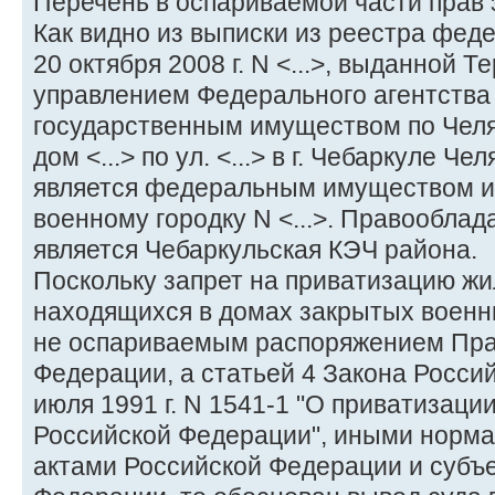
Перечень в оспариваемой части прав 
Как видно из выписки из реестра фед
20 октября 2008 г. N <...>, выданной
управлением Федерального агентства
государственным имуществом по Челя
дом <...> по ул. <...> в г. Чебаркуле Ч
является федеральным имуществом и 
военному городку N <...>. Правообла
является Чебаркульская КЭЧ района.
Поскольку запрет на приватизацию ж
находящихся в домах закрытых военн
не оспариваемым распоряжением Пра
Федерации, а статьей 4 Закона Росси
июля 1991 г. N 1541-1 "О приватизац
Российской Федерации", иными норм
актами Российской Федерации и субъ