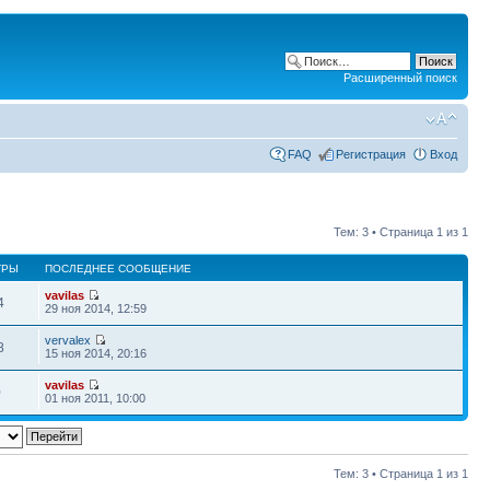
Расширенный поиск
FAQ
Регистрация
Вход
Тем: 3 • Страница
1
из
1
ТРЫ
ПОСЛЕДНЕЕ СООБЩЕНИЕ
vavilas
4
29 ноя 2014, 12:59
vervalex
8
15 ноя 2014, 20:16
vavilas
0
01 ноя 2011, 10:00
Тем: 3 • Страница
1
из
1