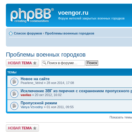
voengor.ru
Форум жителей закрытых военных городков
Список форумов
‹
Проблемы военных городков
Проблемы военных городков
Новая тема
ТЕМЫ
Новое на сайте
Pearlene_VeInd » 28 ноя 2014, 17:08
Исключение ЗВГ из перечня с сохранением пропускного
vavilas
» 20 окт 2012, 16:02
Пропускной режим
Vanya Vzvodny
» 01 ноя 2011, 09:55
Показать темы
Новая тема