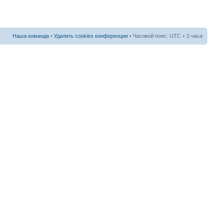
Наша команда
•
Удалить cookies конференции
• Часовой пояс: UTC + 3 часа