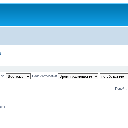
а
 за:
Поле сортировки
Перейти
и: 1