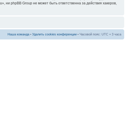
», ни phpBB Group не может быть ответственна за действия хакеров,
Наша команда
•
Удалить cookies конференции
• Часовой пояс: UTC + 3 часа