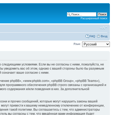
Расширенный поиск
FAQ
Вход
Язык:
со следующими условиями. Если вы не согласны с ними, пожалуйста, не
обы уведомить вас об этом, однако с вашей стороны было бы разумным
й означает ваше согласие с ними.
чение phpBB», «www.phpbb.com», «phpBB Group», «phpBB Teams»),
для программного обеспечения phpBB строго связаны с организацией и
мого содержания и/или поведения в них. За дополнительной
озни и прочих сообщений, которые могут нарушить законы вашей
й могут привести к вашему немедленному отключению от конференции,
дения такой политики. Вы соглашаетесь с тем, что администраторы
атель вы согласны с тем, что введённая вами информация будет