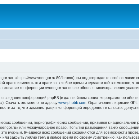
r.ru», «https://www.voengor.ru:80/forum»), вы подтверждаете своё согласие 
бой право изменять эти правила в любое время и сделаем всё возможное, чт
пользование конференции «voengor.ru» после обновления/исправления услови
я создания конференций phpBB (в дальнейшем «они», «программное обеспе
»). Скачать его можно по адресу
www.phpbb.com
. Ограничения лицензии GPL 
ности за то, что администрация конференций определяет в качестве допусти
ческих сообщений, порнографических сообщений, призывов к национальной р
«voengor.ru» или международное право. Попытки размещения таких сообщени
м это нужным. IP-адреса всех сообщений сохраняются для возможности прове
и или закрыть любую тему в любое время по своему усмотрению. Как пользов