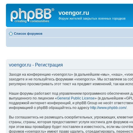
voengor.ru
Форум жителей закрытых военных городков
Список форумов
voengor.ru - Регистрация
Заходя на конференцию «voengor.ru» (в дальнейшем «мы», «наш», «voengo
заходите и не пользуйтесь форумами «voengor.ru». Мы оставляем за со
регулярно просматривать этот текст на предмет изменений, так как ис
Наши форумы работают под управлением программного обеспечения дл
выпущенного по лицензии «
General Public License
» (в дальнейшем «GPL
поддержкой интернет-конференций, и phpBB Group не несёт ответствен
информацией о phpBB обращайтесь по адресу
http://www.phpbb.com/
.
Вы соглашаетесь не размещать оскорбительных, угрожающих, клеветни
страны, страны, которая предоставляет услуги хостинга для форумов 
при этом ваш провайдер будет поставлен в известность, если мы сочтё
форумов «voengor.ru» имеют право удалить, отредактировать, перенест