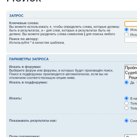
ЗАПРОС
Ключевые слова:
Вы можете использовать
+
, чтобы определить слова, которые должны
Иска
быть в результатах, и
-
для слов, которых в результатах быть не
должно. Вы можете разделить слова символом
|
для поиска любого
Иска
слова из списка. Используйте
*
в качестве шаблона для частичного
Поиск по автору:
совпадения.
Используйте * в качестве шаблона.
ПАРАМЕТРЫ ЗАПРОСА
Искать в форумах:
Выберите форум или форумы, в которых будет произведён поиск.
Поиск в подфорумах производится автоматически, если вы не
отключили соответствующую опцию ниже.
Искать в подфорумах:
Да
Искать:
В на
Толь
Толь
Толь
Показывать результаты как:
Соо
Поле сортировки: