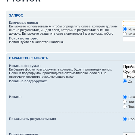
ЗАПРОС
Ключевые слова:
Вы можете использовать
+
, чтобы определить слова, которые должны
Иска
быть в результатах, и
-
для слов, которых в результатах быть не
должно. Вы можете разделить слова символом
|
для поиска любого
Иска
слова из списка. Используйте
*
в качестве шаблона для частичного
Поиск по автору:
совпадения.
Используйте * в качестве шаблона.
ПАРАМЕТРЫ ЗАПРОСА
Искать в форумах:
Выберите форум или форумы, в которых будет произведён поиск.
Поиск в подфорумах производится автоматически, если вы не
отключили соответствующую опцию ниже.
Искать в подфорумах:
Да
Искать:
В на
Толь
Толь
Толь
Показывать результаты как:
Соо
Поле сортировки: