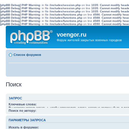
[phpBB Debug] PHP Warning
: in file
/includes/session.php
on line
1035
:
Cannot modify header
[phpBB Debug] PHP Warning
: in file
/includes/session.php
on line
1035
:
Cannot modify header
[phpBB Debug] PHP Warning
: in file
/includes/session.php
on line
1035
:
Cannot modify header
[phpBB Debug] PHP Warning
: in file
/includes/functions.php
on line
4586
:
Cannot modify heade
[phpBB Debug] PHP Warning
: in file
/includes/functions.php
on line
4588
:
Cannot modify heade
[phpBB Debug] PHP Warning
: in file
/includes/functions.php
on line
4589
:
Cannot modify heade
[phpBB Debug] PHP Warning
: in file
/includes/functions.php
on line
4590
:
Cannot modify heade
voengor.ru
Форум жителей закрытых военных городков
Список форумов
Поиск
ЗАПРОС
Ключевые слова:
Вы можете использовать
+
, чтобы определить слова, которые должны быть в рез
Поиск по автору:
слов, которых в результатах быть не должно. Вы можете разделить слова симв
Используйте * в качестве шаблона.
любого слова из списка. Используйте
*
в качестве шаблона для частичного совп
ПАРАМЕТРЫ ЗАПРОСА
Искать в форумах: