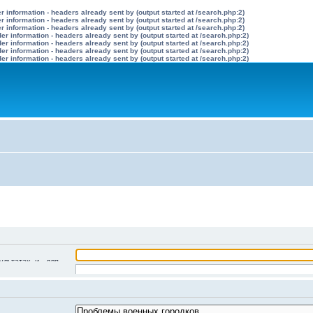
 information - headers already sent by (output started at /search.php:2)
 information - headers already sent by (output started at /search.php:2)
 information - headers already sent by (output started at /search.php:2)
r information - headers already sent by (output started at /search.php:2)
r information - headers already sent by (output started at /search.php:2)
r information - headers already sent by (output started at /search.php:2)
r information - headers already sent by (output started at /search.php:2)
ультатах, и
-
для
Искать все слова
олом
|
для поиска
адения.
Искать любое слово/поиск с языком запросов