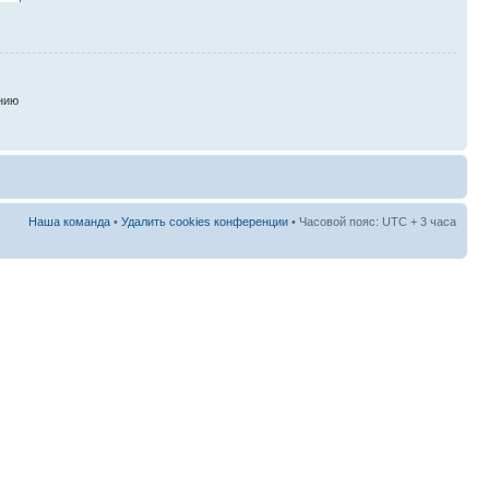
нию
Наша команда
•
Удалить cookies конференции
• Часовой пояс: UTC + 3 часа