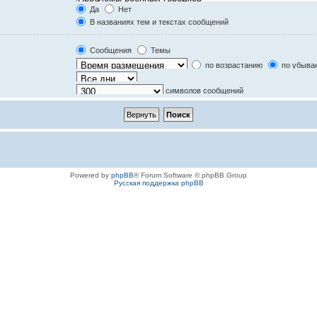
орумах
Да
Нет
же.
В названиях тем и текстах сообщений
Только в текстах сообщений
Только по названию темы
Сообщения
Темы
Только в первом сообщении темы
по возрастанию
по убыва
символов сообщений
Powered by
phpBB
® Forum Software © phpBB Group
Русская поддержка phpBB