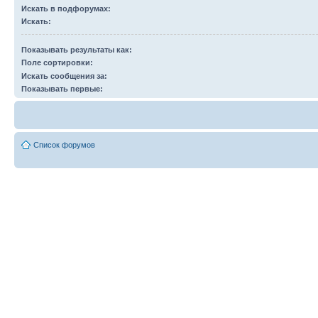
Выберите форум или форумы, в которых будет произведён поиск. Поиск в подф
Искать в подфорумах:
производится автоматически, если вы не отключили соответствующую опцию ни
Искать:
Показывать результаты как:
Поле сортировки:
Искать сообщения за:
Показывать первые:
Список форумов